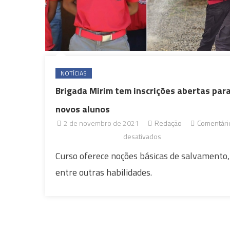
NOTÍCIAS
Brigada Mirim tem inscrições abertas par
novos alunos
2 de novembro de 2021
Redação
Comentári
em
desativados
Brigada
Curso oferece noções básicas de salvamento,
Mirim
entre outras habilidades.
tem
inscrições
abertas
para
novos