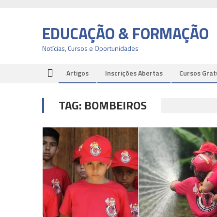
Skip
to
EDUCAÇÃO & FORMAÇÃO
content
Notícias, Cursos e Oportunidades
Artigos
Inscrições Abertas
Cursos Grat
TAG:
BOMBEIROS