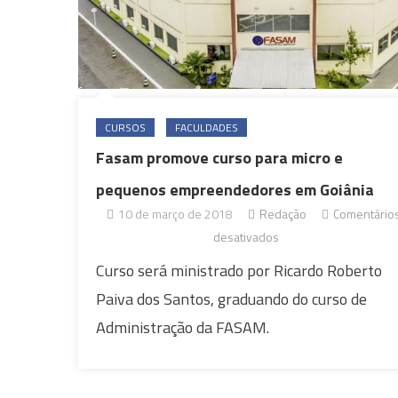
CURSOS
FACULDADES
Fasam promove curso para micro e
pequenos empreendedores em Goiânia
10 de março de 2018
Redação
Comentário
em
desativados
Fasam
Curso será ministrado por Ricardo Roberto
promove
Paiva dos Santos, graduando do curso de
curso
Administração da FASAM.
para
micro
e
pequenos