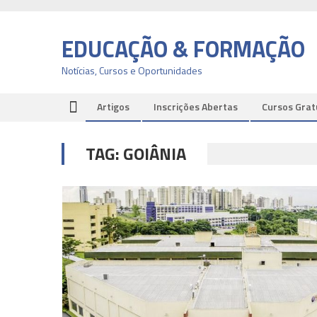
Skip
to
EDUCAÇÃO & FORMAÇÃO
content
Notícias, Cursos e Oportunidades
Artigos
Inscrições Abertas
Cursos Grat
TAG:
GOIÂNIA