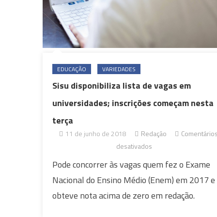
EDUCAÇÃO
VARIEDADES
Sisu disponibiliza lista de vagas em
universidades; inscrições começam nesta
terça
11 de junho de 2018
Redação
Comentário
em
desativados
Sisu
Pode concorrer às vagas quem fez o Exame
disponibiliza
Nacional do Ensino Médio (Enem) em 2017 e
lista
obteve nota acima de zero em redação.
de
vagas