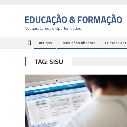
Skip
to
EDUCAÇÃO & FORMAÇÃO
content
Notícias, Cursos e Oportunidades
Artigos
Inscrições Abertas
Cursos Grat
TAG:
SISU